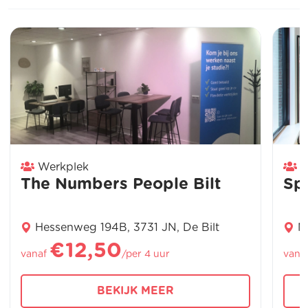
Werkplek
W
The Numbers People Bilt
Sp
Hessenweg 194B, 3731 JN, De Bilt
M
€12,50
vanaf
/per 4 uur
vana
BEKIJK MEER