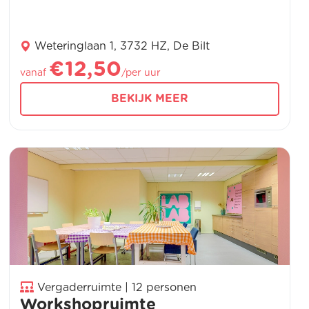
Weteringlaan 1, 3732 HZ, De Bilt
€12,50
vanaf
/per uur
BEKIJK MEER
Vergaderruimte | 12 personen
Workshopruimte