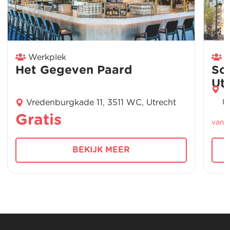
Werkplek
W
Het Gegeven Paard
So
Ut
V
Vredenburgkade 11, 3511 WC, Utrecht
U
Gratis
vana
BEKIJK MEER