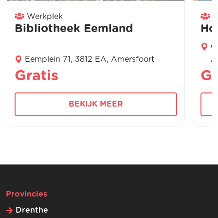
Werkplek
W
Bibliotheek Eemland
Ho
O
Eemplein 71, 3812 EA, Amersfoort
A
Gratis
Gr
BEKIJK MEER
Provincies
Drenthe