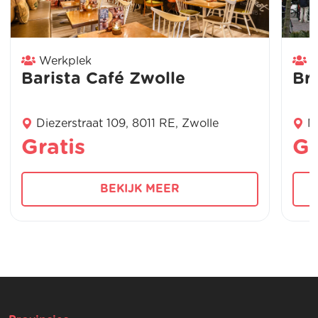
Werkplek
W
Barista Café Zwolle
Br
Diezerstraat 109, 8011 RE, Zwolle
N
Gratis
Gr
BEKIJK MEER