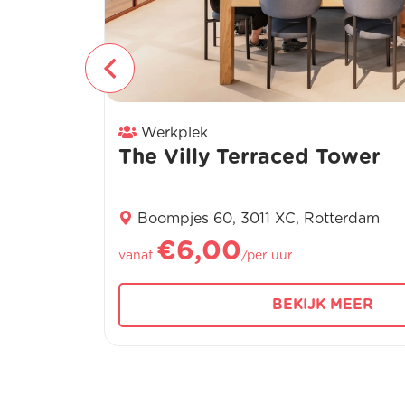
Werkplek
The Villy Terraced Tower
Boompjes 60, 3011 XC, Rotterdam
€6,00
vanaf
/per uur
BEKIJK MEER