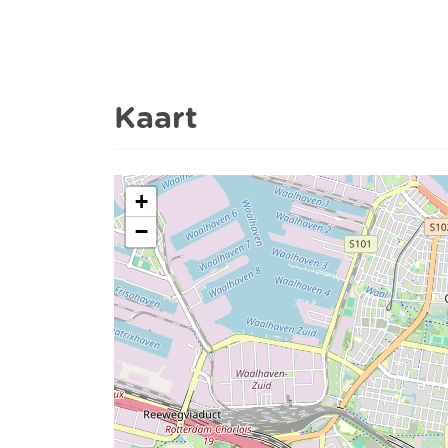
Kaart
+
−