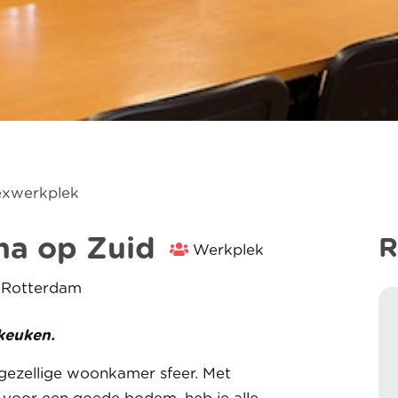
exwerkplek
na op Zuid
R
Werkplek
 Rotterdam
 keuken.
 gezellige woonkamer sfeer. Met