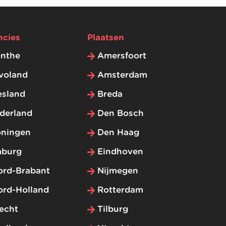
ncies
Plaatsen
enthe
Amersfoort
voland
Amsterdam
esland
Breda
derland
Den Bosch
oningen
Den Haag
mburg
Eindhoven
ord-Brabant
Nijmegen
ord-Holland
Rotterdam
echt
Tilburg