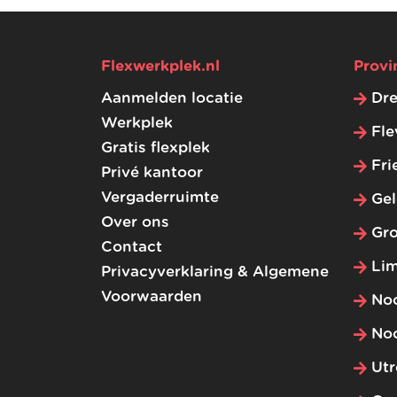
Flexwerkplek.nl
Provi
Aanmelden locatie
Dr
Werkplek
Fle
Gratis flexplek
Fri
Privé kantoor
Vergaderruimte
Gel
Over ons
Gr
Contact
Li
Privacyverklaring & Algemene
Voorwaarden
No
No
Utr