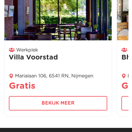
Werkplek
W
Villa Voorstad
Bh
Marialaan 106, 6541 RN, Nijmegen
B
Gratis
Gr
BEKIJK MEER