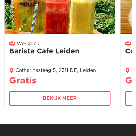
Werkplek
W
Barista Cafe Leiden
Co
Catharinasteeg 5, 2311 DE, Leiden
N
Gratis
Gr
BEKIJK MEER