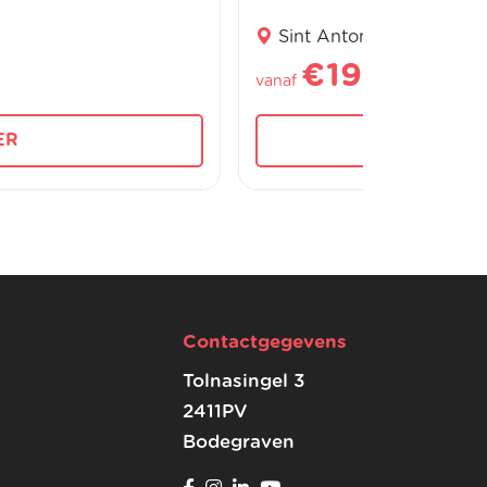
Sint Antoniusplein 38, 
€199,95
vanaf
/per 
ER
BEKI
Contactgegevens
Tolnasingel 3
2411PV
Bodegraven