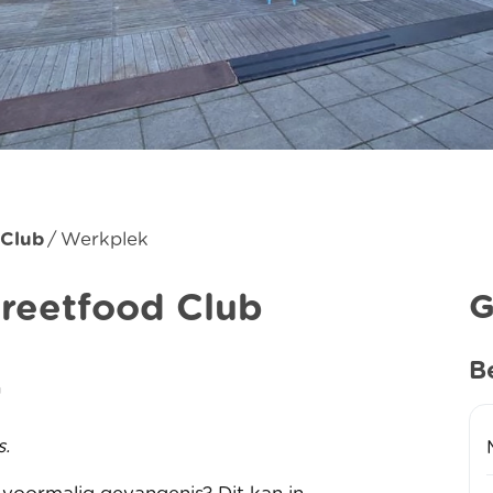
 Club
Werkplek
treetfood Club
G
B
n
s.