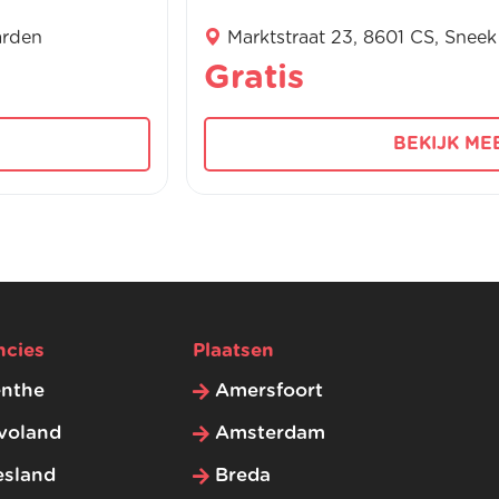
arden
Marktstraat 23, 8601 CS, Sneek
Gratis
BEKIJK ME
ncies
Plaatsen
enthe
Amersfoort
voland
Amsterdam
esland
Breda