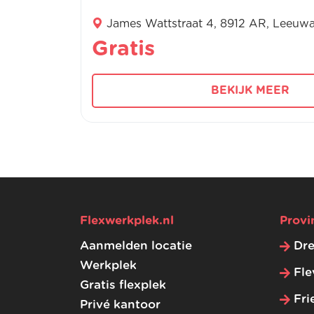
n
James Wattstraat 4, 8912 AR, Leeuw
Gratis
BEKIJK MEER
Flexwerkplek.nl
Provi
Aanmelden locatie
Dr
Werkplek
Fle
Gratis flexplek
Fri
Privé kantoor