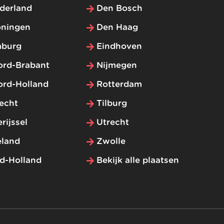
derland
Den Bosch
oningen
Den Haag
mburg
Eindhoven
ord-Brabant
Nijmegen
ord-Holland
Rotterdam
echt
Tilburg
rijssel
Utrecht
eland
Zwolle
d-Holland
Bekijk alle plaatsen