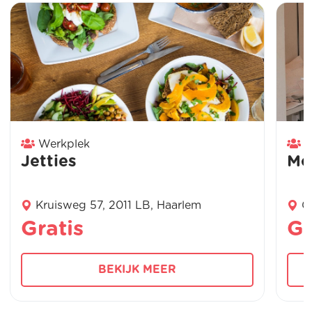
Werkplek
W
Jetties
Mo
Kruisweg 57, 2011 LB, Haarlem
G
Gratis
Gr
BEKIJK MEER