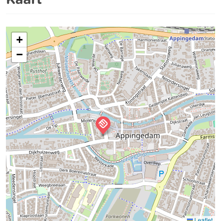
+
−
Leaflet