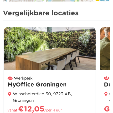
Vergelijkbare locaties
Werkplek
W
MyOffice Groningen
De
Winschoterdiep 50, 9723 AB,
G
Groningen
G
€12,05
Gr
vanaf
/per 4 uur