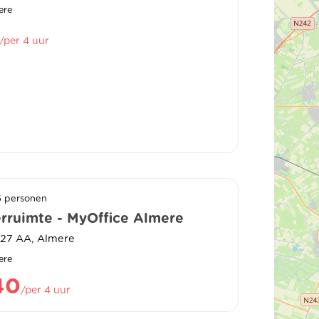
ere
/per 4 uur
5 personen
rruimte - MyOffice Almere
327 AA, Almere
ere
40
/per 4 uur