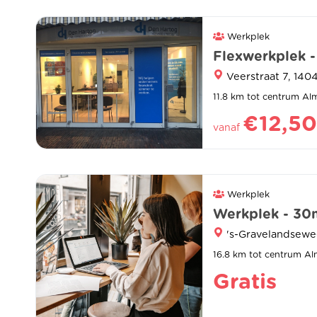
Werkplek
Flexwerkplek 
Veerstraat 7, 14
11.8 km tot centrum Al
€12,50
vanaf
Werkplek
Werkplek - 30
's-Gravelandseweg
16.8 km tot centrum Al
Gratis