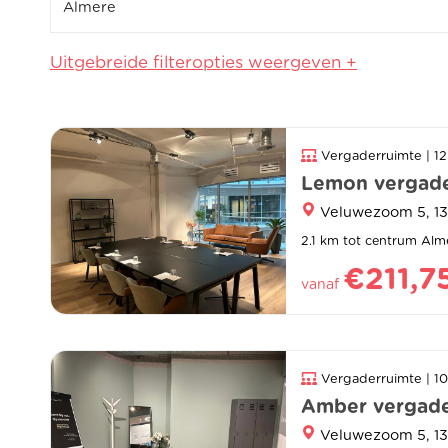
Uitgebreide filteropties weergeven +
Vergaderruimte | 1
Lemon vergade
Veluwezoom 5, 1
2.1 km tot centrum Alm
€211,7
vanaf
Vergaderruimte | 1
Amber vergade
Veluwezoom 5, 1