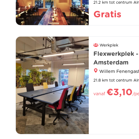
21.2 km tot centrum Al
Gratis
Werkplek
Flexwerkplek -
Amsterdam
Willem Fenengast
21.8 km tot centrum Al
€3,10
vanaf
/p