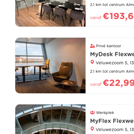
2.1 km tot centrum Alm
€193,
vanaf
Privé kantoor
MyDesk Flexwe
Veluwezoom 5, 1
2.1 km tot centrum Alm
€22,9
vanaf
Werkplek
MyFlex Flexwe
Veluwezoom 5, 1