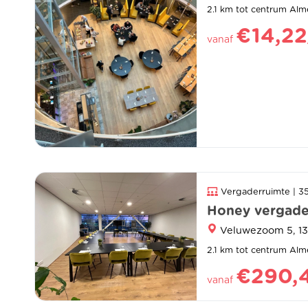
2.1 km tot centrum Alm
€14,22
vanaf
Vergaderruimte | 3
Honey vergade
Veluwezoom 5, 1
2.1 km tot centrum Alm
€290,
vanaf