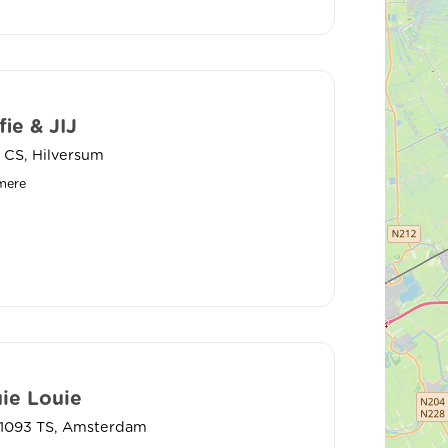
ie & JIJ
1 CS, Hilversum
mere
ie Louie
, 1093 TS, Amsterdam