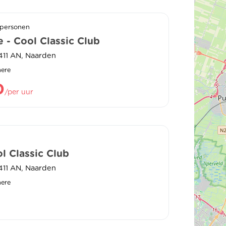
 personen
 - Cool Classic Club
1411 AN, Naarden
mere
0
/per uur
l Classic Club
1411 AN, Naarden
mere