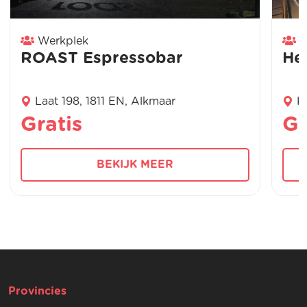
Werkplek
W
ROAST Espressobar
He
Laat 198, 1811 EN, Alkmaar
K
Gratis
Gr
BEKIJK MEER
Provincies